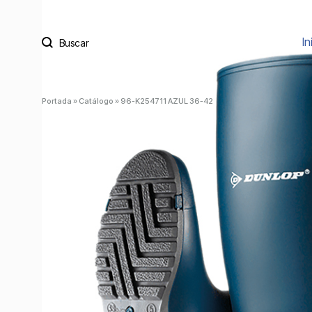
Buscar
In
Portada
»
Catálogo
»
96-K254711 AZUL 36-42