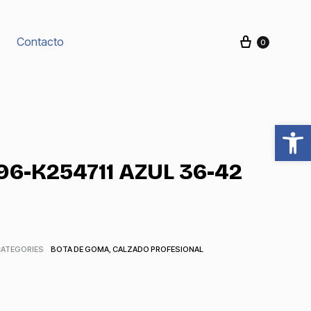
Carrito
Contacto
0
Produc
navigat
Abrir barra de herramientas
96-K254711 AZUL 36-42
CATEGORIES
BOTA DE GOMA
,
CALZADO PROFESIONAL