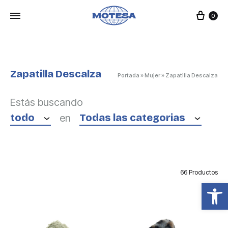
Carr
0
Zapatilla Descalza
Portada
»
Mujer
»
Zapatilla Descalza
Estás buscando
todo
Todas las categorias
en
66 Productos
Abrir barra de herramientas