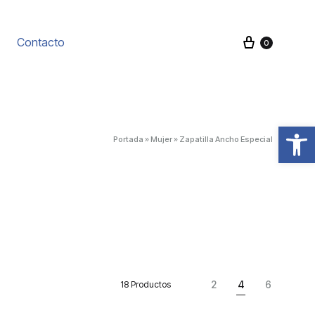
Carrito
Contacto
0
Abrir barra de herramientas
Portada
»
Mujer
»
Zapatilla Ancho Especial
2
4
6
18 Productos