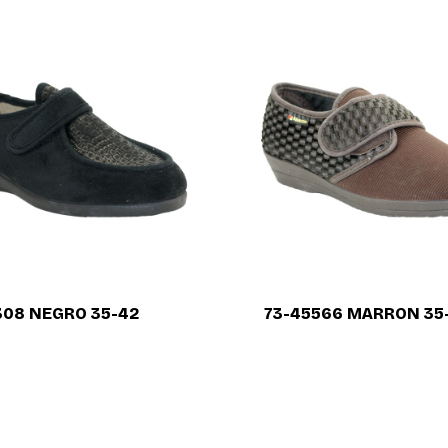
la
comercialización
de
calzado
a
nivel
nacional.
308 NEGRO 35-42
73-45566 MARRON 35