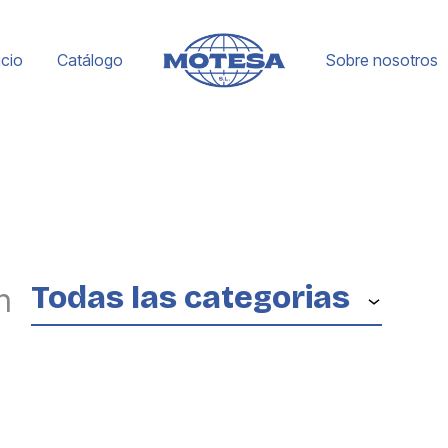
icio
Catálogo
Sobre nosotros
Motesa
Empresa
española
con
más
de
30
Todas las categorias
n
años
de
experiencia
dedicada
a