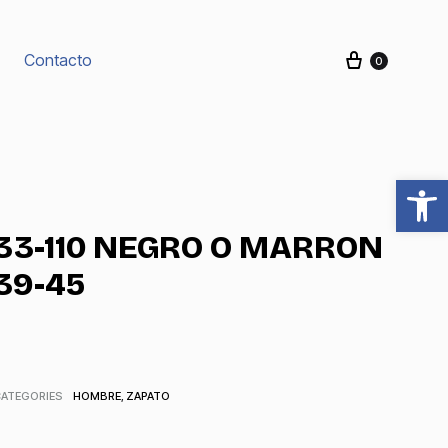
Carrito
Contacto
0
Produc
navigat
Abrir barra de herramientas
33-110 NEGRO O MARRON
39-45
CATEGORIES
HOMBRE
,
ZAPATO