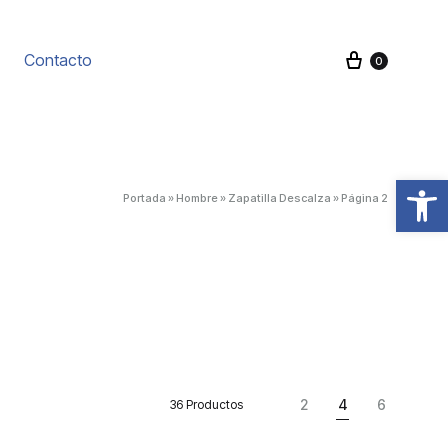
Carrito
Contacto
0
Abrir barra de herramientas
Portada
»
Hombre
»
Zapatilla Descalza
»
Página 2
2
4
6
36 Productos