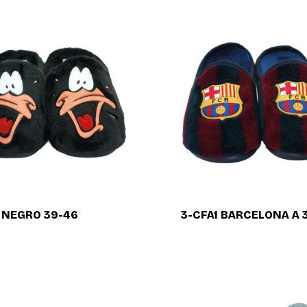
la
comercialización
de
calzado
a
nivel
nacional.
 NEGRO 39-46
3-CFA1 BARCELONA A 