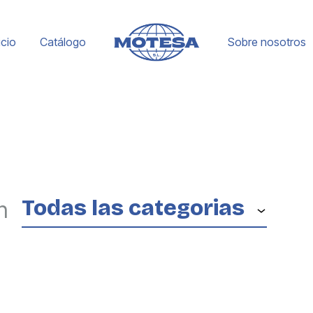
icio
Catálogo
Sobre nosotros
Motesa
Empresa
española
con
más
de
30
Todas las categorias
n
años
de
experiencia
dedicada
a