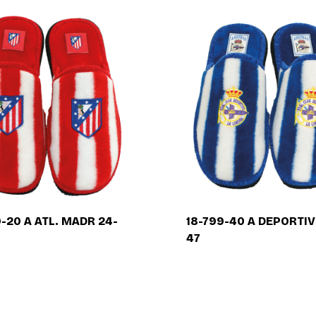
la
comercialización
de
calzado
a
nivel
nacional.
9-20 A ATL. MADR 24-
18-799-40 A DEPORTIV
47