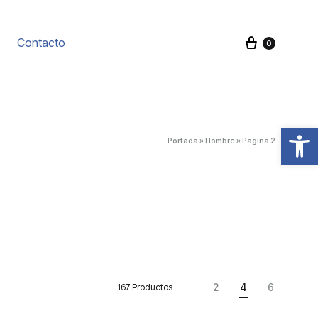
Carrito
Contacto
0
Abrir barra de herramientas
Portada
»
Hombre
»
Página 2
2
4
6
167 Productos