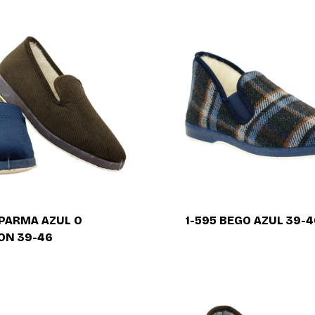
la
comercialización
de
calzado
a
nivel
nacional.
 PARMA AZUL O
1-595 BEGO AZUL 39-4
ON 39-46