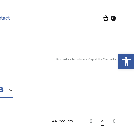
Cart
tact
0
Open toolbar
Portada
»
Hombre
»
Zapatilla Cerrada
s
2
4
6
44 Products