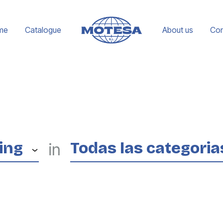
me
Catalogue
About us
Con
Motesa
Empresa
española
con
más
de
30
ing
Todas las categoria
in
años
de
experiencia
dedicada
a